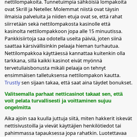
nettilompakoita. Tunnetuimpia sähköisiä lompakoita
ovat Skrill ja Neteller. Molemmat niistä ovat täysin
ilmaisia palveluita ja niiden etuja ovat se, että rahat
siirretään sekä nettilompakosta kasinolle että
kasinolta nettilompakkoon jopa alle 15 minuutissa.
Pankkisiirtoja saa odotella useita päiviä, joten siinä
saattaa kärsivällisinkin pelaaja hieman turhautua.
Nettilompakkoa käyttäessä kannattaa kuitenkin olla
tarkkana, sillä kaikki kasinot eivät myönnä
tervetuliaisbonusta mikäli pelaaja on tehnyt
ensimmäisen talletuksensa nettilompakon kautta.
Trustly
sen sijaan takaa, että saat aina täydet bonukset.
Valitsemalla parhaat netticasinot takaat sen, että
voit pelata turvallisesti ja voittaminen sujuu
ongelmitta
Aika ajoin saa kuulla juttuja siitä, miten hakkerit iskevät
nettisivustoilla ja vievät käyttäjien henkilötiedot tai
pahimmassa tapauksessa jopa rahatkin. Luotettavaa