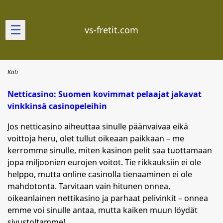
☰
vs-fretit.com
Koti
Netticasino: Suomen kovimmat pelaajat jakavat
vinkkinsä casinopeleihin
Jos netticasino aiheuttaa sinulle päänvaivaa eikä
voittoja heru, olet tullut oikeaan paikkaan – me
kerromme sinulle, miten kasinon pelit saa tuottamaan
jopa miljoonien eurojen voitot. Tie rikkauksiin ei ole
helppo, mutta online casinolla tienaaminen ei ole
mahdotonta. Tarvitaan vain hitunen onnea,
oikeanlainen nettikasino ja parhaat pelivinkit – onnea
emme voi sinulle antaa, mutta kaiken muun löydät
sivustoltamme!