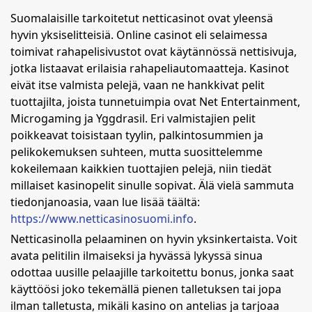
Suomalaisille tarkoitetut netticasinot ovat yleensä
hyvin yksiselitteisiä. Online casinot eli selaimessa
toimivat rahapelisivustot ovat käytännössä nettisivuja,
jotka listaavat erilaisia rahapeliautomaatteja. Kasinot
eivät itse valmista pelejä, vaan ne hankkivat pelit
tuottajilta, joista tunnetuimpia ovat Net Entertainment,
Microgaming ja Yggdrasil. Eri valmistajien pelit
poikkeavat toisistaan tyylin, palkintosummien ja
pelikokemuksen suhteen, mutta suosittelemme
kokeilemaan kaikkien tuottajien pelejä, niin tiedät
millaiset kasinopelit sinulle sopivat. Älä vielä sammuta
tiedonjanoasia, vaan lue lisää täältä:
https://www.netticasinosuomi.info
.
Netticasinolla pelaaminen on hyvin yksinkertaista. Voit
avata pelitilin ilmaiseksi ja hyvässä lykyssä sinua
odottaa uusille pelaajille tarkoitettu bonus, jonka saat
käyttöösi joko tekemällä pienen talletuksen tai jopa
ilman talletusta, mikäli kasino on antelias ja tarjoaa