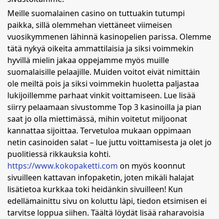
Meille suomalainen casino on tuttuakin tutumpi
paikka, sillä olemmehan viettäneet viimeisen
vuosikymmenen lähinnä kasinopelien parissa. Olemme
tätä nykyä oikeita ammattilaisia ja siksi voimmekin
hyvillä mielin jakaa oppejamme myös muille
suomalaisille pelaajille. Muiden voitot eivät nimittäin
ole meiltä pois ja siksi voimmekin huoletta paljastaa
lukijoillemme parhaat vinkit voittamiseen. Lue lisää
siirry pelaamaan sivustomme Top 3 kasinoilla ja pian
saat jo olla miettimässä, mihin voitetut miljoonat
kannattaa sijoittaa. Tervetuloa mukaan oppimaan
netin casinoiden salat – lue juttu voittamisesta ja olet jo
puolitiessä rikkauksia kohti.
https://www.kokopaketti.com
on myös koonnut
sivuilleen kattavan infopaketin, joten mikäli halajat
lisätietoa kurkkaa toki heidänkin sivuilleen! Kun
edellämainittu sivu on koluttu läpi, tiedon etsimisen ei
tarvitse loppua siihen. Täältä löydät lisää raharavoisia