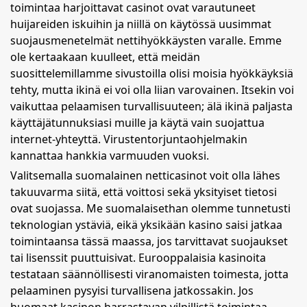
toimintaa harjoittavat casinot ovat varautuneet
huijareiden iskuihin ja niillä on käytössä uusimmat
suojausmenetelmät nettihyökkäysten varalle. Emme
ole kertaakaan kuulleet, että meidän
suosittelemillamme sivustoilla olisi moisia hyökkäyksiä
tehty, mutta ikinä ei voi olla liian varovainen. Itsekin voi
vaikuttaa pelaamisen turvallisuuteen; älä ikinä paljasta
käyttäjätunnuksiasi muille ja käytä vain suojattua
internet-yhteyttä. Virustentorjuntaohjelmakin
kannattaa hankkia varmuuden vuoksi.
Valitsemalla suomalainen netticasinot voit olla lähes
takuuvarma siitä, että voittosi sekä yksityiset tietosi
ovat suojassa. Me suomalaisethan olemme tunnetusti
teknologian ystäviä, eikä yksikään kasino saisi jatkaa
toimintaansa tässä maassa, jos tarvittavat suojaukset
tai lisenssit puuttuisivat. Eurooppalaisia kasinoita
testataan säännöllisesti viranomaisten toimesta, jotta
pelaaminen pysyisi turvallisena jatkossakin. Jos