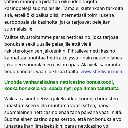
valtion monopoli pidättää oikeuden tarjota
kasinopelejä suomalaisille. Tämä ei kuitenkaan tarkoita
sitä, etteikö kilpailua olisi; internetissä toimii useita
eurooppalaisia kasinoita, jotka tarjoavat pelejään
suomalaisille.
Valitse sivustoltamme paras netticasino, joka tarjoaa
bonuksia sekä uusille pelaajille että vielä
rekisteröitymisen jälkeenkin. Pihtaileva netti kasino
kannattaa unohtaa heti kättelyssä – näin neuvoo lähes
jokainen suomalainen casino opas. Älä vielä sammuta
tiedonjanoasi, vaan lue lisää täältä:
www.steelwarrior.fi
.
Unohda vanhanaikainen netticasino bonuskoodi,
koska bonuksia voi saada nyt jopa ilman talletusta
Vaikka casinot netissä jakelivatkin koodeja bonusten
lunastamiseen vielä muutama vuosi sitten, harva
suomalainen netticasino enää tänä päivänä vaatii niitä.
Suomalainen casino opas kertoo, että nyt bonuksia voi
lunastaa ihan ilmaiseksikin; paras netticasino voi