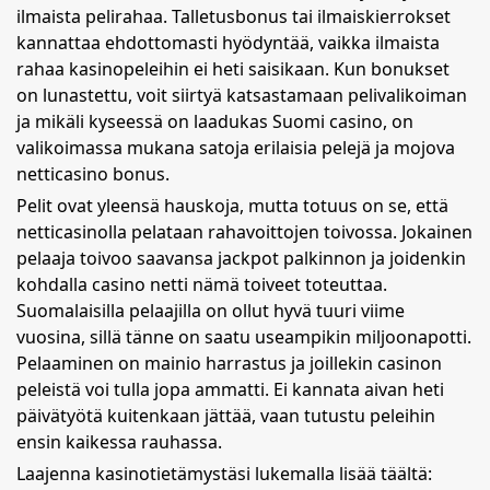
ilmaista pelirahaa. Talletusbonus tai ilmaiskierrokset
kannattaa ehdottomasti hyödyntää, vaikka ilmaista
rahaa kasinopeleihin ei heti saisikaan. Kun bonukset
on lunastettu, voit siirtyä katsastamaan pelivalikoiman
ja mikäli kyseessä on laadukas Suomi casino, on
valikoimassa mukana satoja erilaisia pelejä ja mojova
netticasino bonus.
Pelit ovat yleensä hauskoja, mutta totuus on se, että
netticasinolla pelataan rahavoittojen toivossa. Jokainen
pelaaja toivoo saavansa jackpot palkinnon ja joidenkin
kohdalla casino netti nämä toiveet toteuttaa.
Suomalaisilla pelaajilla on ollut hyvä tuuri viime
vuosina, sillä tänne on saatu useampikin miljoonapotti.
Pelaaminen on mainio harrastus ja joillekin casinon
peleistä voi tulla jopa ammatti. Ei kannata aivan heti
päivätyötä kuitenkaan jättää, vaan tutustu peleihin
ensin kaikessa rauhassa.
Laajenna kasinotietämystäsi lukemalla lisää täältä: